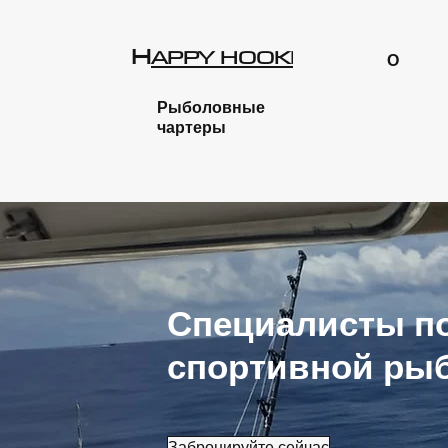
H
R
APPY HOOKE
О
Рыболовные
чартеры
Специалисты по
спортивной ры
Забронируйте сейчас