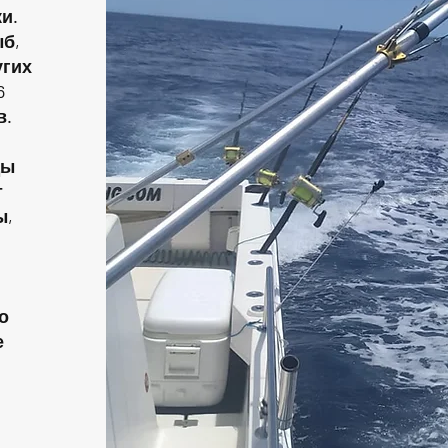
и.
б,
угих
6
в.
ды
т
ы,
о
е