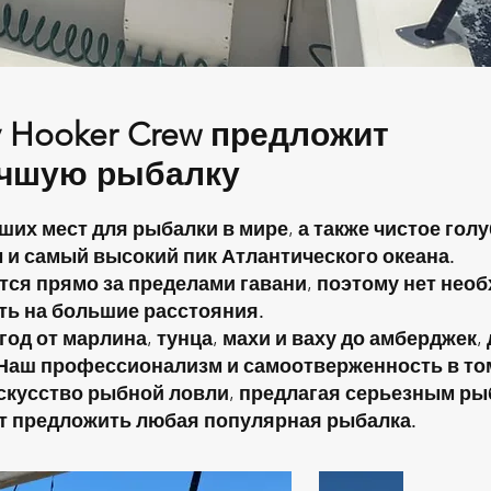
 Hooker Crew предложит
учшую рыбалку
их мест для рыбалки в мире, а также чистое голу
 и самый высокий пик Атлантического океана.
тся прямо за пределами гавани, поэтому нет нео
ть на большие расстояния.
од от марлина, тунца, махи и ваху до амберджек, 
. Наш профессионализм и самоотверженность в то
искусство рыбной ловли, предлагая серьезным ры
т предложить любая популярная рыбалка.