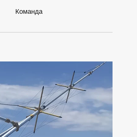
Команда
Л