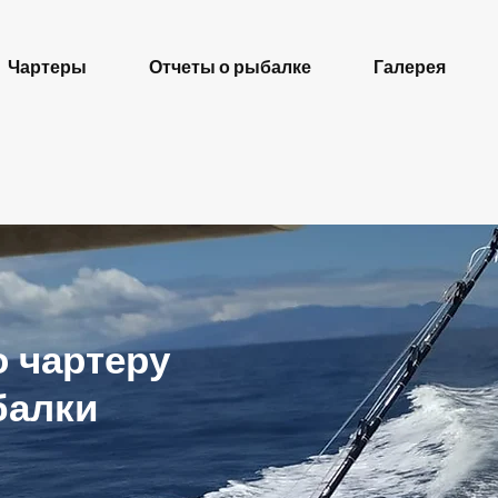
Чартеры
Отчеты о рыбалке
Галерея
 чартеру
балки